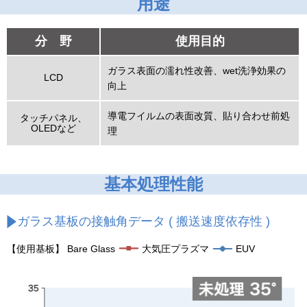
用途
分 野
使用目的
ガラス表面の濡れ性改善、wet洗浄効果の
LCD
向上
導電フイルムの表面改質、貼り合わせ前処
タッチパネル、
OLEDなど
理
基本処理性能
ガラス基板の接触角データ ( 搬送速度依存性 )
【使用基板】 Bare Glass
大気圧プラズマ
EUV