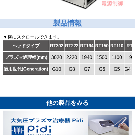
製品情報
▼横にスクロールできます。
ヘッドタイプ
RT302
RT222
RT194
RT150
RT110
RT0
プラズマ処理幅(mm)
3020
2220
1940
1500
1100
96
適用世代(Generation)
G10
G8
G7
G6
G5
G4 
他の製品をみる